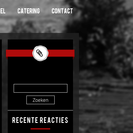
fel
catering
contact
Zoeken
naar:
Recente reacties