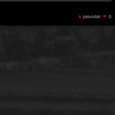
pasundan
0