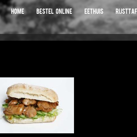
home
bestel online
eethuis
rijstta